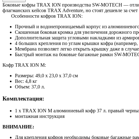
Боковые кофры TRAX ION производства SW-MOTECH — отличное
флагманских кейсов TRAX Adventure, но стоят дешевле за сче
Особенности кофров TRAX ION:
Прочный и водонепроницаемый корпус из алюминиевого с
Скошенная боковая кромка для увеличения дорожного пр
Дополнительная защита угловыми накладками из армиро
4 больших крепления по углам крышки кофра (например, 
Мембрана позволяет легко открыть крышку даже в случа
Быстрый монтаж на боковые багажные рамки SW-MOTE
Кофр TRAX ION M:
Размеры: 49,0 x 23,0 x 37,0 см
Вес: 4,8 кг
Объем: 37,0 л.
Комплектация:
1 x TRAX ION M алюминиевый кофр 37 л. правый черны
монтажная инструкция
ВНИМАНИЕ:
Для крепления кофров необходимы боковые багажные ра