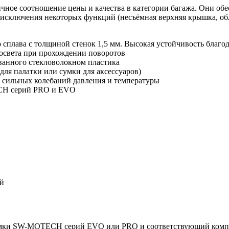
 соотношение цены и качества в категории багажа. Они обес
т исключения некоторых функций (несъёмная верхняя крышка, об
плава с толщиной стенок 1,5 мм. Высокая устойчивость благо
освета при прохождении поворотов
ванного стекловолокном пластика
для палатки или сумки для аксессуаров)
е сильных колебаний давления и температуры
CH серий PRO и EVO
й
мки SW-MOTECH серий EVO или PRO и соответствующий комплек