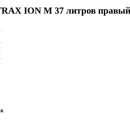
RAX ION M 37 литров правы
ый