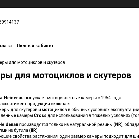
59914137
плата
Личный кабинет
еры для мотоциклов и скутеров
ры для мотоциклов и скутеров
ия
Heidenau
выпускает мотоциклетные камеры с 1954 года.
ассортимент продукции включает:
меры для скутеров и мотоциклов в обычных условиях эксплуатации
иленные камеры
Cross
для использования в тяжелых условиях (то
Heidenau
производятся только из натуральной резины (
NR
), обла
ями из бутила (
IIR
):
рошие свойства растяжения, один размер камеры подходит для ш