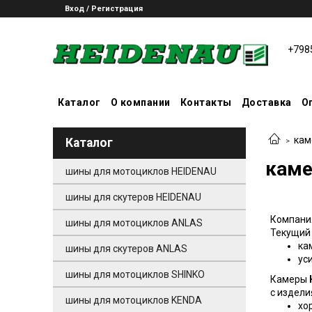
Вход / Регистрация
+798
Каталог
О компании
Контакты
Доставка
О
кам
Каталог
каме
шины для мотоциклов HEIDENAU
шины для скутеров HEIDENAU
Компан
шины для мотоциклов ANLAS
Текущий 
ка
шины для скутеров ANLAS
ус
шины для мотоциклов SHINKO
Камеры
с издели
шины для мотоциклов KENDA
хо