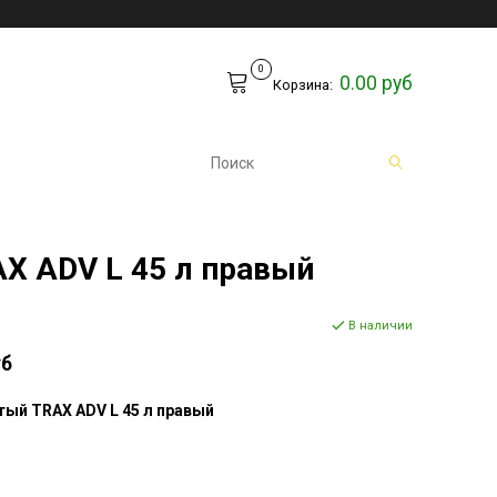
0
0.00 руб
Корзина:
X ADV L 45 л правый
В наличии
уб
ый TRAX ADV L 45 л правый