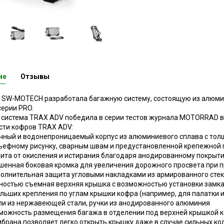
ие
Отзывы
 SW-MOTECH разработала багажную систему, состоящую из алюм
ерии PRO.
система TRAX ADV победила в серии тестов журнала MOTORRAD в 
сти кофров TRAX ADV:
чный и водонепроницаемый корпус из алюминиевого сплава с толщ
ьефному рисунку, сварным швам и предустановленной крепежной 
ита от окисления и истирания благодаря анодированному покрыт
шенная боковая кромка для увеличения дорожного просвета при 
олнительная защита угловыми накладками из армированного сте
ностью съемная верхняя крышка с возможностью установки замк
ольших крепления по углам крышки кофра (например, для палатки и
ли из нержавеющей стали, ручки из анодированного алюминия
можность размещения багажа в отделении под верхней крышкой 
брана позволяет легко открыть крышку даже в случае сильных ко