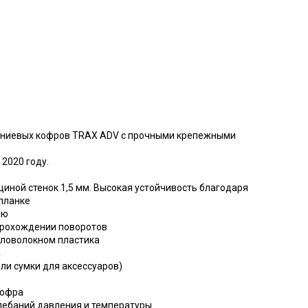
иниевых кофров TRAX ADV с прочными крепежными
2020 году.
иной стенок 1,5 мм. Высокая устойчивость благодаря
планке
ию
прохождении поворотов
кловолокном пластика
а
ли сумки для аксессуаров)
кофра
лебаний давления и температуры