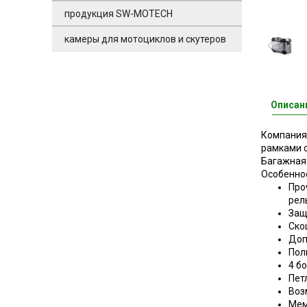
продукция SW-MOTECH
камеры для мотоциклов и скутеров
Описан
Компания
рамками с
Багажная 
Особенно
Про
рел
Защ
Ско
Доп
Пол
4 б
Пет
Воз
Мем