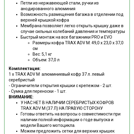
Петли из нержавеющей стали, ручки из
анодированного алюминия
Возможность размещения багажа в отделении под
верхней крышкой кофра
Мембрана позволяет легко открыть крышку даже в
случае сильных колебаний давления и температуры
Быстрый монтаж на все багажники PRO и EVO
Размеры кофра TRAX ADV M: 49,0 x 23,0 x 37,0
см
Вес: 5,1 кг
Объем: 37,0 л
Комплектация:
1 x TRAX ADV M алюминиевый кофр 37 л. левый
серебристый
- Ограничители открытия крышки с крепежом - 2 шт.
- Сумка для переноски - 1 шт.
ВНИМАНИЕ:
У НАС НЕТ В НАЛИЧИИ СЕРЕБРИСТЫХ КОФРОВ
TRAX ADV M (37 Л) НА ПРАВУЮ СТОРОНУ
Готовы ответить на вопросы о совместимости при
наличии полной информации о годе выпуска и
модели Вашего мотоцикла.
Можем предложить сетки для верхних крышек