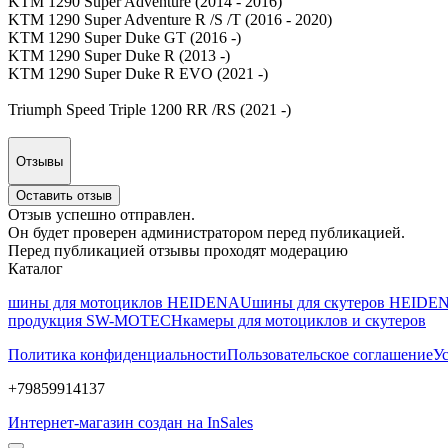
KTM 1290 Super Adventure (2014 - 2016)
KTM 1290 Super Adventure R /S /T (2016 - 2020)
KTM 1290 Super Duke GT (2016 -)
KTM 1290 Super Duke R (2013 -)
KTM 1290 Super Duke R EVO (2021 -)
Triumph Speed Triple 1200 RR /RS (2021 -)
Отзывы
Оставить отзыв
Отзыв успешно отправлен.
Он будет проверен администратором перед публикацией.
Перед публикацией отзывы проходят модерацию
Каталог
шины для мотоциклов HEIDENAU
шины для скутеров HEID
продукция SW-MOTECH
камеры для мотоциклов и скутеров
Политика конфиденциальности
Пользовательское соглашение
Ус
+79859914137
Интернет-магазин создан на InSales