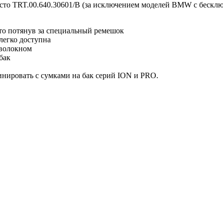
сто TRT.00.640.30601/B (за исключением моделей BMW с бесклю
о потянув за специальный ремешок
легко доступна
оволокном
бак
инировать с сумками на бак серий ION и PRO.