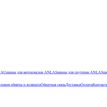
ENAU
шины для мотоциклов ANLAS
шины для скутеров ANLAS
ш
ловия обмена и возврата
Обратная связь
Доставка
Оплата
Контакт