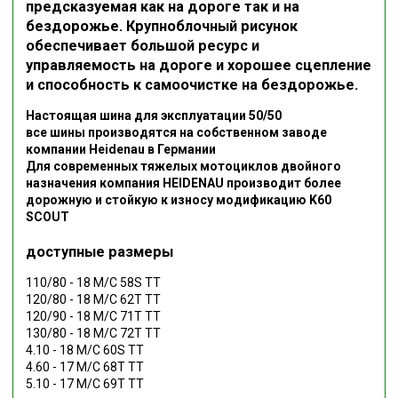
предсказуемая как на дороге так и на
бездорожье. Крупноблочный рисунок
обеспечивает большой ресурс и
управляемость на дороге и хорошее сцепление
и способность к самоочистке на бездорожье.
Настоящая шина для эксплуатации 50/50
все шины производятся на собственном заводе
компании Heidenau в Германии
Для современных тяжелых мотоциклов двойного
назначения компания HEIDENAU производит более
дорожную и стойкую к износу модификацию
K60
SCOUT
доступные размеры
110/80 - 18 M/C 58S TT
120/80 - 18 M/C 62T TT
120/90 - 18 M/C 71T TT
130/80 - 18 M/C 72T TT
4.10 - 18 M/C 60S TT
4.60 - 17 M/C 68T TT
5.10 - 17 M/C 69T TT