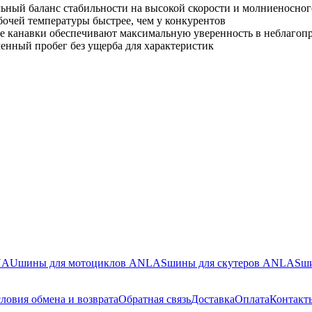
ьный баланс стабильности на высокой скорости и молниеносного
бочей температуры быстрее, чем у конкурентов
е канавки обеспечивают максимальную уверенность в неблагоп
енный пробег без ущерба для характеристик
ENAU
шины для мотоциклов ANLAS
шины для скутеров ANLAS
ш
ловия обмена и возврата
Обратная связь
Доставка
Оплата
Контакт