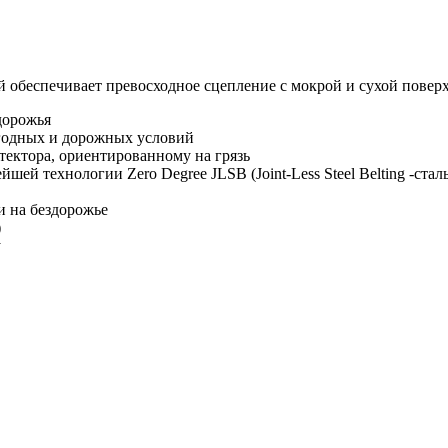
 обеспечивает превосходное сцепление с мокрой и сухой поверхн
дорожья
огодных и дорожных условий
тектора, ориентированному на грязь
ей технологии Zero Degree JLSB (Joint-Less Steel Belting -стал
и на бездорожье
)
у